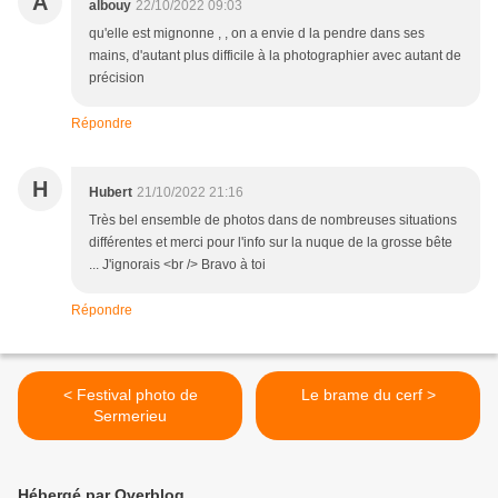
A
albouy
22/10/2022 09:03
qu'elle est mignonne , , on a envie d la pendre dans ses
mains, d'autant plus difficile à la photographier avec autant de
précision
Répondre
H
Hubert
21/10/2022 21:16
Très bel ensemble de photos dans de nombreuses situations
différentes et merci pour l'info sur la nuque de la grosse bête
... J'ignorais <br /> Bravo à toi
Répondre
< Festival photo de
Le brame du cerf >
Sermerieu
Hébergé par Overblog