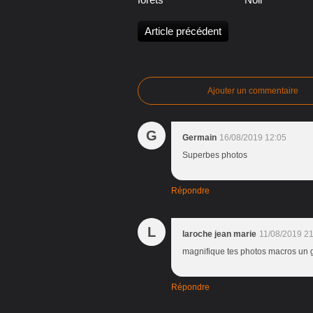
Article précédent
Ajouter un commentaire
G
Germain
16/08/2019 12:05
Superbes photos
Répondre
L
laroche jean marie
11/08/2019 2
magnifique tes photos macros un 
Répondre