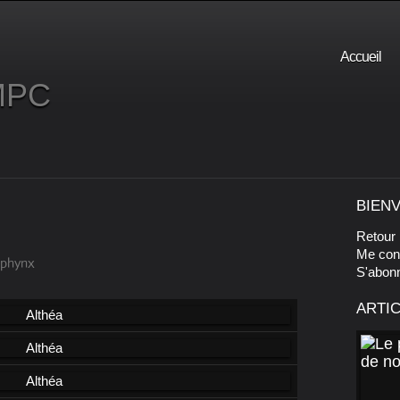
Accueil
-MPC
BIEN
Retour 
Me con
Sphynx
S'abon
ARTI