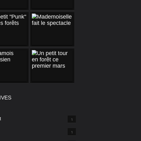
IVES
t
1
1